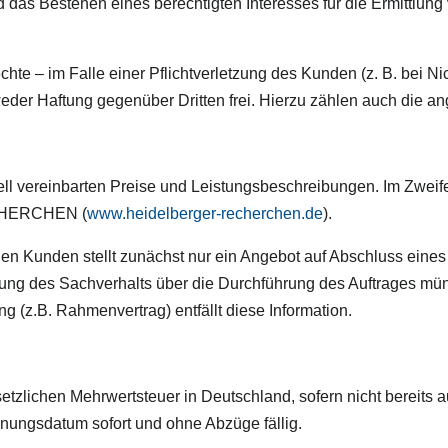
 und das Bestehen eines berechtigten Interesses für die Ermit
hte – im Falle einer Pflichtverletzung des Kunden (z. B. bei Ni
ftung gegenüber Dritten frei. Hierzu zählen auch die ang
uell vereinbarten Preise und Leistungsbeschreibungen. Im Zweif
CHERCHEN (
www.heidelberger-recherchen.de
).
nen Kunden stellt zunächst nur ein Angebot auf Abschluss ei
es Sachverhalts über die Durchführung des Auftrages mündli
g (z.B. Rahmenvertrag) entfällt diese Information.
gesetzlichen Mehrwertsteuer in Deutschland, sofern nicht berei
chnungsdatum sofort und ohne Abzüge fällig.