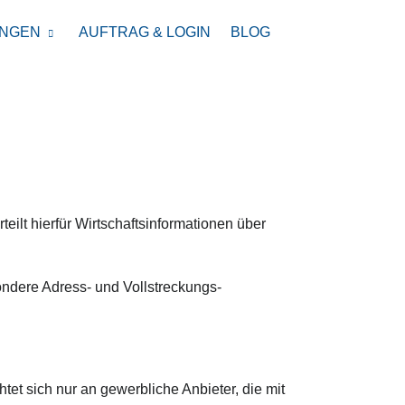
×
UNGEN
AUFTRAG & LOGIN
BLOG
Willkommen
Wählen Sie Ihre Auftragsart
Jetzt Kontakt aufnehmen
Rechercheauftrag mit Benutzerkonto
eilt hierfür Wirtschaftsinformationen über
Sie haben bereits ein Benutzerkonto?
Login
dere Adress- und Vollstreckungs-
sich nur an gewerbliche Anbieter, die mit